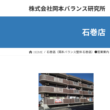
コ
ナ
株式会社岡本バランス研究所
ン
ビ
テ
ゲ
ン
ー
ツ
シ
石巻店
へ
ョ
ス
ン
キ
に
ッ
移
HOME
石巻店（岡本バランス整体 石巻店）●営業案内
プ
動