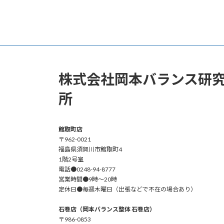
株式会社岡本バランス研
所
館取町店
〒962-0021
福島県須賀川市館取町4
1階2号室
電話●0248-94-8777
営業時間●9時～20時
定休日●毎週木曜日（出張などで不在の場合あり）
石巻店（岡本バランス整体 石巻店）
〒986-0853