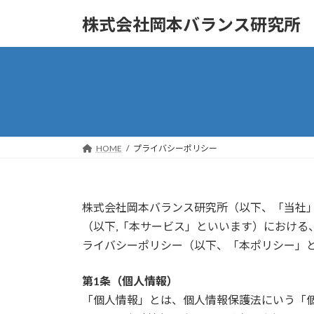
コ
ナ
株式会社岡本バランス研究所
ン
ビ
テ
ゲ
ン
ー
ツ
シ
へ
ョ
ス
ン
キ
に
ッ
移
HOME
プライバシーポリシー
プ
動
株式会社岡本バランス研究所（以下、「当社
（以下,「本サービス」といいます）における
ライバシーポリシー（以下、「本ポリシー」
第1条（個人情報）
「個人情報」とは、個人情報保護法にいう「