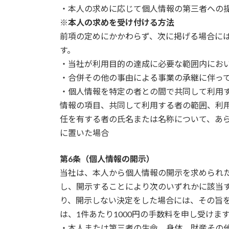
・本人の求めに応じて個人情報の第三者への
※本人の求めを受け付ける方法
前項の定めにかかわらず、次に掲げる場合に
す。
・当社が利用目的の達成に必要な範囲内にお
・合併その他の事由による事業の承継に伴っ
・個人情報を特定の者との間で共同して利用
情報の項目、共同して利用する者の範囲、利
任を有する者の氏名または名称について、あ
に置いた場合
第6条（個人情報の開示）
当社は、本人から個人情報の開示を求められ
し、開示することにより次のいずれかに該当
り、開示しない決定をした場合には、その旨
は、1件あたり1000円の手数料を申し受けま
・本人または第三者の生命、身体、財産その